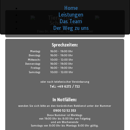
Home
Leistungen
Tierarztpraxis
Das Team
Schönbrunn
Der Weg zu uns
Frau Dr. med. vet. Daniela Schroeder
Sprechzeiten:
Montag:
16:00 - 19:00 Uhr
Dienstag:
16:00 - 19:00 Uhr
Mittwoch:
10:00 - 12:00 Uhr
Donnerstag:
16:00 - 19:00 Uhr
Freitag:
16:00 - 19:00 Uhr
Samstag:
10:00 - 12:00 Uhr
oder nach telefonischer Vereinbarung
Tel.: +49 6272 / 722
In Notfällen:
wenden Sie sich bitte an den tierärztichen Notdienst unter der Nummer
0900 52 52 353
Diese Nummer ist Werktags
von 19:00 Uhr bis 8:00 Uhr am Folgetag
und am Wochenende
Samstags von 8:00 Uhr bis Montags 8:00 Uhr gültig.